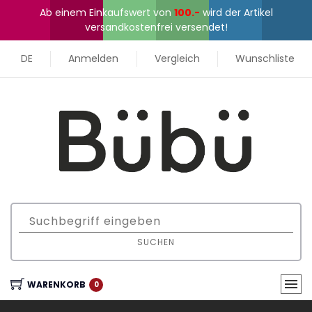
Ab einem Einkaufswert von
100.-
wird der Artikel
versandkostenfrei versendet!
DE
Anmelden
Vergleich
Wunschliste
SUCHEN
WARENKORB
0