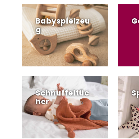
Babyspielzeu
G
g
Schnuffeltüc
S
her