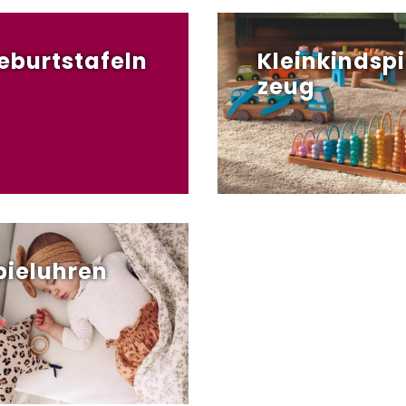
eburtstafeln
Kleinkindspi
zeug
pieluhren