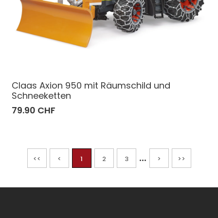
Claas Axion 950 mit Räumschild und
Schneeketten
79.90 CHF
...
<<
<
1
2
3
>
>>